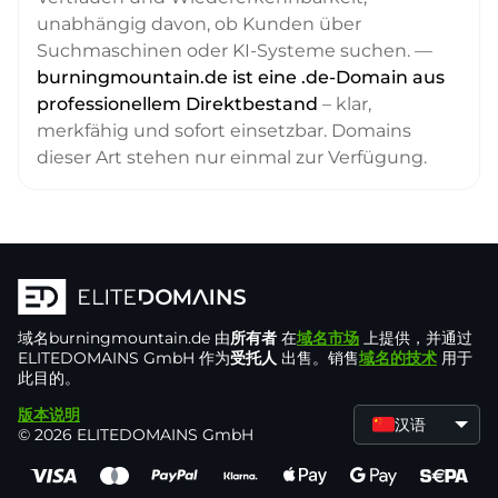
unabhängig davon, ob Kunden über
Suchmaschinen oder KI-Systeme suchen. —
burningmountain.de ist eine .de-Domain aus
professionellem Direktbestand
– klar,
merkfähig und sofort einsetzbar. Domains
dieser Art stehen nur einmal zur Verfügung.
域名
burningmountain.de
由
所有者
在
域名市场
上提供，并通过
ELITEDOMAINS GmbH 作为
受托人
出售。销售
域名的技术
用于
此目的。
版本说明
汉语
© 2026 ELITEDOMAINS GmbH