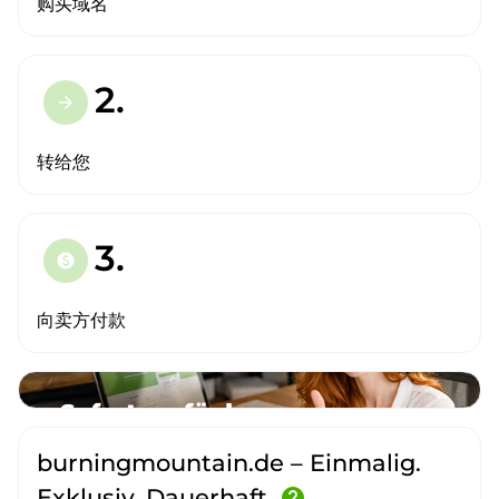
购买域名
2.
arrow_forward
转给您
3.
paid
向卖方付款
burningmountain.de – Einmalig.
Exklusiv. Dauerhaft.
help